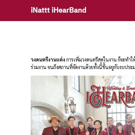
Skip
iNattt iHearBand
to
content
Se
fo
วงดนตรีงานแต่ง
การเพิ่มวงดนตรีสดในงาน ก็จะทำให
ร่วมงาน จนถึงสถานที่จัดงานด้วยทั้งนี้ขึ้นอยูกับง