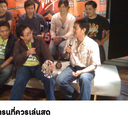
รนที่ควรเล่นสด