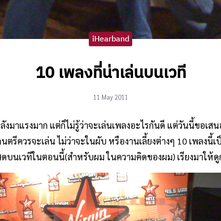
iHearband
10 เพลงที่น่าเล่นบนเวที
11 May 2011
งมาแรงมาก แต่ก็ไม่รู้ว่าจะเล่นเพลงอะไรกันดี แต่วันนี้ขอเสน
ดนตรีควรจะเล่น ไม่ว่าจะในผับ หรืองานเลี้ยงต่างๆ 10 เพลงนี้
นสดบนเวทีในตอนนี้(สำหรับผม ในความคิดของผม) เรียงมาให้ดูก