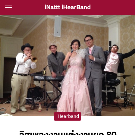
Skip
iNattt iHearBand
to
Search
content
for:
e
ตรีงานแต่ง
รีงานเลี้ยง
กจราคาวงดนตรี
ติ ไอนัท The Voice
ct iNattt
iHearband