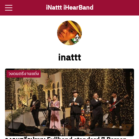
Skip
iNattt iHearBand
to
Search
content
for:
e
inattt
ตรีงานแต่ง
รีงานเลี้ยง
วงดนตรีงานแต่ง
กจราคาวงดนตรี
ติ ไอนัท The Voice
ct iNattt