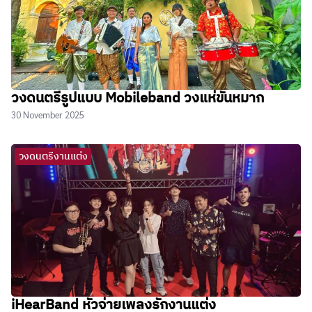
วงดนตรีรูปแบบ Mobileband วงแห่ขันหมาก
30 November 2025
วงดนตรีงานแต่ง
iHearBand หัวจ่ายเพลงรักงานแต่ง