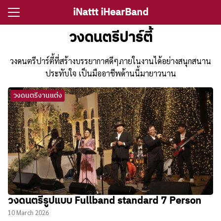
Skip
iNattt iHearBand
to
Search
content
วงดนตรีปาร์ตี้
for:
วงดนตรีปาร์ตี้ที่สร้างบรรยากาศดีๆภายในงานได้อย่างสนุกสนาน
e
ประทับใจ เป็นมืออาชีพด้านนี้มายาวนาน
วงดนตรีงานแต่ง
ตรีงานแต่ง
รีงานเลี้ยง
กจราคาวงดนตรี
ติ ไอนัท The Voice
ct iNattt
วงดนตรีรูปแบบ Fullband standard 7 Person
10 March 2026