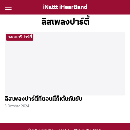
Skip
iNattt iHearBand
to
Search
content
ลิสเพลงปาร์ตี้
for:
วงดนตรีปาร์ตี้
e
ตรีงานแต่ง
รีงานเลี้ยง
กจราคาวงดนตรี
ติ ไอนัท The Voice
ลิสเพลงปาร์ตี้ที่ตอนนี้ก็เต้นกันยับ
ct iNattt
3 October 2024
©2026 WWW.INATTT.COM. ALL RIGHTS RESERVED.