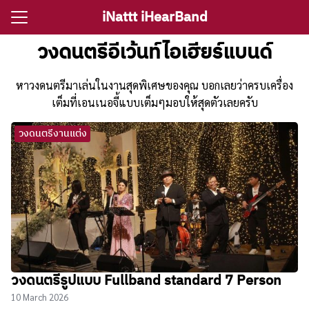
Skip
iNattt iHearBand
to
Search
content
วงดนตรีอีเว้นท์ไอเฮียร์แบนด์
for:
หาวงดนตรีมาเล่นในงานสุดพิเศษของคุณ บอกเลยว่าครบเครื่อง
e
เต็มที่เอนเนอจี้แบบเต็มๆมอบให้สุดตัวเลยครับ
วงดนตรีงานแต่ง
ตรีงานแต่ง
รีงานเลี้ยง
กจราคาวงดนตรี
ติ ไอนัท The Voice
ct iNattt
วงดนตรีรูปแบบ Fullband standard 7 Person
10 March 2026