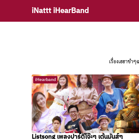
Skip
iNattt iHearBand
to
content
Se
fo
เรื่องเฮฮาขำๆ
iHearband
Listsong เพลงปาร์ตี๊โจ๊ะๆ เต้นมันส์ๆ