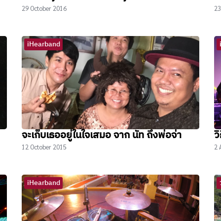
29 October 2016
23
iHearband
จะเก็บเธออยู่ในใจเสมอ จาก นัท ถึงพ่อจ่า
ว
12 October 2015
2 
iHearband