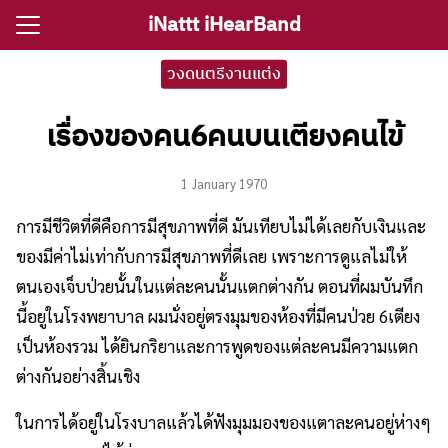
Skip
iNattt iHearBand
to
Search
content
วงดนตรีงานแต่ง
for:
เรื่องของคน6คนบนเตียงคนไข้
e
1 January 1970
ตรีงานแต่ง
การมีชีวิตที่ดีคือการมีสุขภาพที่ดี มันเทียบไม่ได้เลยกับเงินและ
รีงานเลี้ยง
ของมีค่าไม่เท่ากับการมีสุขภาพที่ดีเลย เพราะการดูแลไม่ให้
กจราคาวงดนตรี
ตนเองเจ็บป่วยนั้นในแต่ละคนนั้นแตกต่างกัน ตอนที่ผมบันทึก
ติ ไอนัท The Voice
นี้อยูในโรงพยาบาล ผมนั่งอยู่ตรงมุมของห้องที่มีคนป่วย 6เตียง
ct iNattt
เป็นห้องรวม ได้ยินกริยาและการพูดของแต่ละคนมีความแตก
ต่างกันอย่างสิ้นเชิง
ในการได้อยู่ในโรงบาลแล้วได้ฟังมุมมองของแตาละคนอยู่ห่างๆ