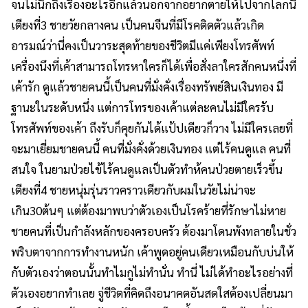
จนไม่นึกถึงเรืื่องอะไรอีกแล้วนอกจากอยากตายให้ไปจากโลกนี้
เตียงที่3 ชายวัยกลางคน เป็นคนจีนที่มีโรคติดตัวแล้วเกิด
อารมณ์ว่านี่คงเป็นวาระสุดท้ายของชีวิตมีแค่เพียงโทรศัพท์
เครื่องนึงที่เค้าสามารถโทรหาใครก็ได้เพื่อสั่งลาใครสักคนหนึ่งที่
เค้ารัก ดูแล้วชายคนนี้เป็นคนที่มั่งคั่งเรื่องทรัพย์สินเงินทอง มี
ฐานะในระดับหนึ่ง แต่การโทรของเค้าแต่ละคนไม่มีใครรับ
โทรศัพท์ของเค้า ถึงรับก็คุยกันได้แป้ปเดียวก็วาง ไม่มีใครเลยที่
จะมาเยี่ยมชายคนนี้ คนที่มั่งคั่งด้วยเงินทอง แต่ไร้คนดูแล คนที่
สนใจ ในยามป่วยไข้ไร้คนดูแลเป็นตัวทำห้คนป่วยตายเร็วขึ้น
เตียงที่4 ชายหนุ่มรุ่นราวคราวเดียวกับผมในวัยไม่น่าจะ
เกิน30ต้นๆ แต่ต้องมาพบว่าตัวเองเป็นโรคร้ายที่รักษาไม่หาย
ชายคนที่เป็นกำลังหลักของครอบครัว ต้องมาโดนพังทลายในชั่ว
พริบตาจากการทำงานหนัก เค้าพูดอยู่คนเดียวเหมือนกับบ่นให้
กับตัวเองว่าตอนนั้นทำไมกูไม่ทำนั่น ทำนี่ ไม่ได้ทำอะไรอย่างที่
ตัวเองอยากทำเลย จู่ชีวิตที่คิดถึงอนาคตอันสดใสต้องเปลี่ยนมา