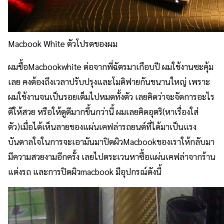
Macbook White ตัวโปรดของผม
ผมชื้อMacbookwhite ต่อจากพี่ฉัตรมาเกือบปี ผมใช้งานซะคุ้ม
เลย คงต้องถึงเวลาปรับปรุงและโมดิฟายกันขนานใหญ่ เพราะ
ผมใช้งานจนเป็นรอยเต็มไปหมดทั้งตัว เลยคิดว่าจะจัดการอะไร
ดีให้สวย หรือให้ดูดีมากขึ้นกว่านี้ ผมเลยคิดอุตริ(หาเรื่องใส่
ตัว)เมื่อได้เห็นลายของแผ่นเคฟล่ารถยนต์ที่ได้มาเป็นแรง
บันดาลใจในการจะเอามันมาปิดผิวMacbookของเราให้กลับมา
มีความสวยงามอีกครั้ง เลยไปตระเวนหาซื้อแผ่นเคฟล่าจากร้าน
แต่งรถ และการปิดผิวmacbook มีอุปกรณ์ดังนี้