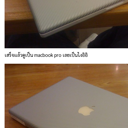
เสร็จแล้วดูเป็น macbook pro เลยเป็นไงอิอิ