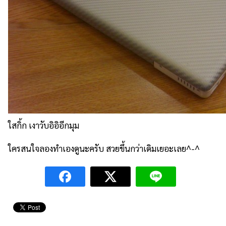
ใสกิ้ก เงาวับอิอิอีกมุม
ใครสนใจลองทำเองดูนะครับ สวยขึ้นกว่าเดิมเยอะเลย^-^