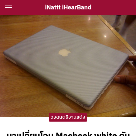
Skip
iNattt iHearBand
to
Search
content
for:
e
ตรีงานแต่ง
รีงานเลี้ยง
กจราคาวงดนตรี
ติ ไอนัท The Voice
ct iNattt
วงดนตรีงานแต่ง