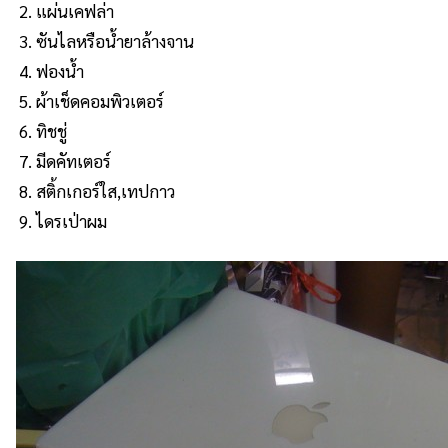
แผ่นเคฟล่า
ซันไลหรือน้ำยาล้างจาน
ฟองน้ำ
ผ้าเช็ดคอมพิวเตอร์
ทิชชู่
มีดคัทเตอร์
สติ้กเกอร์ใส,เทปกาว
ไดรเป่าผม