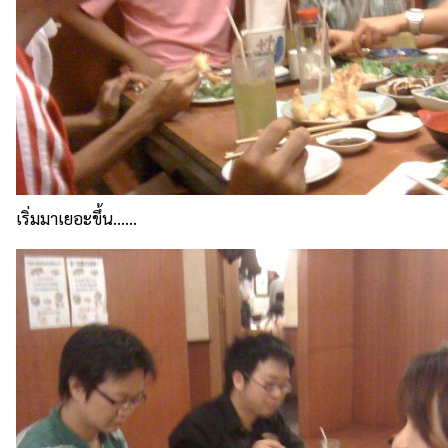
เริ่มมาเยอะขึ้น......