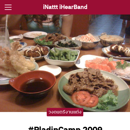
Skip
iNattt iHearBand
to
Search
content
for:
e
ตรีงานแต่ง
รีงานเลี้ยง
กจราคาวงดนตรี
ติ ไอนัท The Voice
ct iNattt
วงดนตรีงานแต่ง