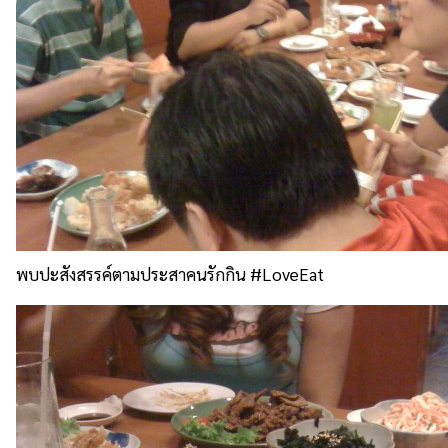
พบปะสังสรรค์ตามประสาคนรักกิน #LoveEat