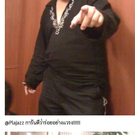
@Plajazz การันตีว่่าร่อยอย่างแวรง!!!!!!