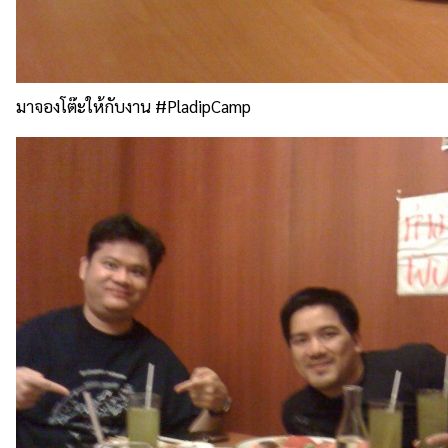
มาจองโต๊ะให้กับงาน #PladipCamp