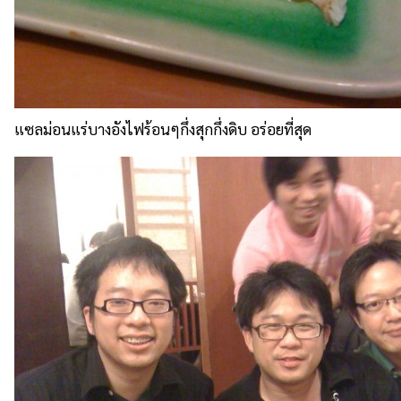
แซลม่อนแร่บางอังไฟร้อนๆกึ่งสุกกึ่งดิบ อร่อยที่สุด