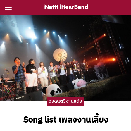
Skip
iNattt iHearBand
to
Search
content
for:
e
ตรีงานแต่ง
รีงานเลี้ยง
กจราคาวงดนตรี
ติ ไอนัท The Voice
วงดนตรีงานแต่ง
ct iNattt
Song list เพลงงานเลี้ยง