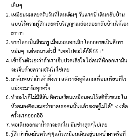
เย็นๆ
เหมือนผมเลยครับวันที่โดนเต็มๆ วันแรกนี่ เดินกลับบ้าน
แบบไร้ความรู้สึกเลยครับวิญญาณล่องลอยกลับบ้านได้เอง
ฮาาาา
จากโลกเป็นสีชมพู เมื่อเธอบอกเลิก โลกกลายเป็นสีเทา
หม่นๆ ;แต่พอมาเด๋วนี้ “เออไปซะได้ก้ดี 55+”
เข้าข้างตัวเองว่าถ้าเราเจ็บปวดเสียใจ ไอ่คนที่หักอกเรามัน
จะเจ็บด้วยความจริงไม่ใช่เลย
มาค้นพบว่าถ้าเค้าทิ้งเรา แต่เรายังดูดีแถมเพื่อนเพียบทีไร
แม่งจะมาง้อทุกครั้ง
ทำอะไรก็ไม่มีสีสัน คิดวนเวียนเหมือนคนไร้สติชั่วขณะ ใน
หัวสมองคิดเสมอว่าขาดเธอคนนั้นแล้วจะอยู่ไม่ได้” <<ตัด
ครั้งแรกออกอิอิ
พอเดินออกมาน้ำตาจะตกใน มันช่างสุดๆไปเลย
รู้สึกว่าท้องมันหวิวๆๆแล้วเหมือนเดินอยู่บนหน้าผาหรือที่