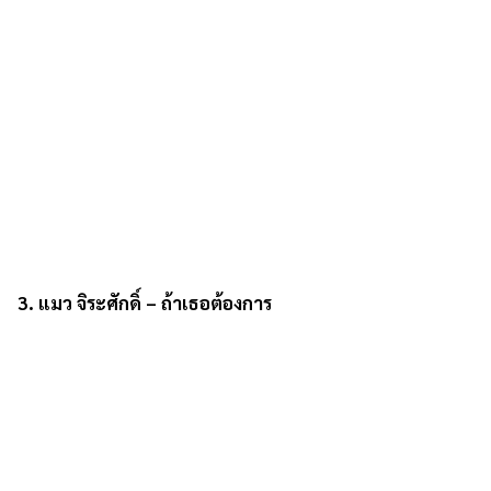
3. แมว จิระศักดิ์ – ถ้าเธอต้องการ