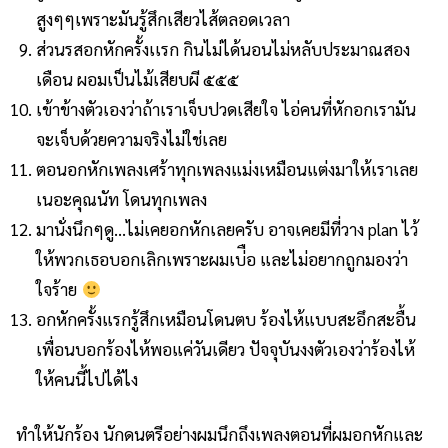
สูงๆๆเพราะมันรู้สึกเสียวไส้ตลอดเวลา
ส่วนรสอกหักครั้งเเรก กินไม่ได้นอนไม่หลับประมาณสอง
เดือน ผอมเป็นไม้เสียบผี ๕๕๕
เข้าข้างตัวเองว่าถ้าเราเจ็บปวดเสียใจ ไอ่คนที่หักอกเรามัน
จะเจ็บด้วยความจริงไม่ใช่เลย
ตอนอกหักเพลงเศร้าทุกเพลงแม่งเหมือนแต่งมาให้เราเลย
เนอะคุณนัท โดนทุกเพลง
มานั่งนึกๆดู…ไม่เคยอกหักเลยครับ อาจเคยมีที่วาง plan ไว้
ให้พวกเธอบอกเลิกเพราะผมเบ่ือ และไม่อยากถูกมองว่า
ใจร้าย
อกหักครั้งแรกรู้สึกเหมือนโดนตบ ร้องไห้แบบสะอึกสะอื้น
เพื่อนบอกร้องไห้พอแค่วันเดียว ปัจจุบันงงตัวเองว่าร้องไห้
ให้คนนี้ไปได้ไง
ทำให้นักร้อง นักดนตรีอย่างผมนึกถึงเพลงตอนที่ผมอกหักและ