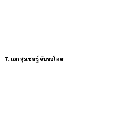
7. เอก สุรเชษฐ์ ฉันขอโทษ