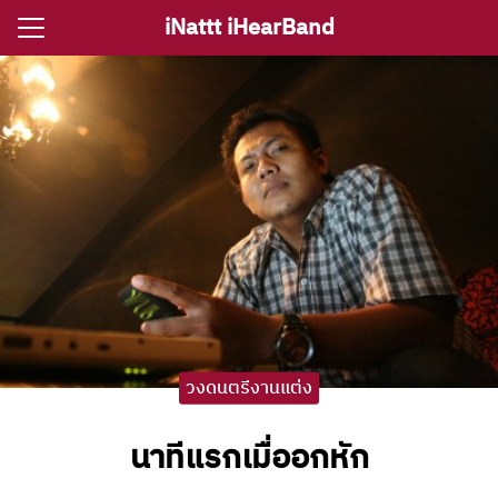
Skip
iNattt iHearBand
to
Search
content
for:
e
ตรีงานแต่ง
รีงานเลี้ยง
กจราคาวงดนตรี
ติ ไอนัท The Voice
ct iNattt
วงดนตรีงานแต่ง
นาทีแรกเมื่ออกหัก