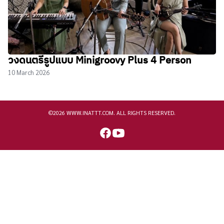
วงดนตรีรูปแบบ Minigroovy Plus 4 Person
10 March 2026
©2026 WWW.INATTT.COM. ALL RIGHTS RESERVED.