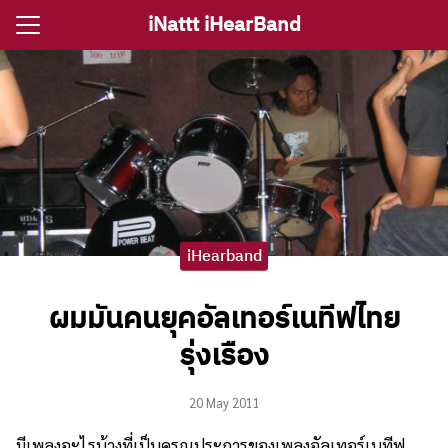
Skip
iNattt iHearBand
to
Search
content
for:
e
ตรีงานแต่ง
รีงานเลี้ยง
iHearband
กจราคาวงดนตรี
ผมมันคนยุคอัลเทอร์เนทีฟไทย
ติ ไอนัท The Voice
รุ่งเรือง
ct iNattt
20 May 2011
มีเพลงอะไรบ้างที่เป็นครุณูประการของเพลงอัลเทอร์เนทีฟ