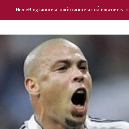
Home
Blog
วงดนตรีงานแต่ง
วงดนตรีงานเลี้ยง
แพคเกจราค
arch
r: