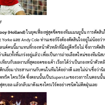
y
ooy (Holland)
ในยุคเฟื่องฟูสุดขีดของทีมแมนยูนั้น การตัดสิ
Yorke และ Andy Cole ท่านเซอร์จึงต้องตัดสินใจอยู่ไม่น้อยว่า
์คนนี้มาแทนที่กองหน้าตัวหลักที่มีอยู่ดีหรือไม่ ซึ่งการตัดสิน
าเดิม(ทั้งที่แกร่งอยู่แล้ว) เพื่อเป็นการถ่ายเลือดใหม่ของทีมนิส
เทียบกับผลงานที่สุดยอดของเค้า เรียกได้ว่าเป็นกองหน้าตัวหลัก
กติกเยี่ยม ประสานงานกับคนในทีมได้อย่างดี และไม่น่าเชื่อว่านิ
แพทริค ไครเวิร์ด ซึ่งตอนนั้นเป็นSuperstarของวงการในตอนนั้นซ
นฟุตบอล แล้วกลับมาดังแซงไครเวิร์ดอย่างชนิดไม่ติดฝุ่นเลย