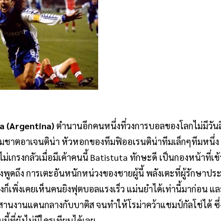
ta (Argentina)
ตำนานอีกคนหนึ่งที่วงการบอลของโลกไม่มีวัน
ีมชาตอาเจนติน่า หัวหอกของทีมฟิออเรนติน่าทีมเล็กๆทีมหนึ่ง 
่เกรงกลัวเมื่อมีเค้าคนนี้ Batistuta ทักษะดี เป็นกองหน้าที่เข
พูดถึง การเตะอันหนักหน่วงของชายผู้นี้ พลังเตะที่ผู้รักษา
ก็เพิ่งเคยเห็นคนยิงฟุตบอลแรงเร็ว แม่นยำได้เท่านี้มาก่อน และ
ระสานงานแดนกลางกับบาติส จนทำให้โรม่าคว้าแชมป์กัลโช่ได้ ซึ
ี้ที่ยังไม่มีใครเทียบได้เลย