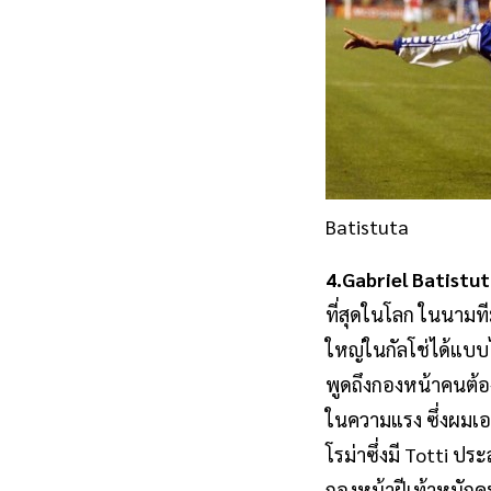
Batistuta
4.Gabriel Batistu
ที่สุดในโลก ในนามท
ใหญ่ในกัลโช่ได้แบบไม
พูดถึงกองหน้าคนต้อง
ในความแรง ซึ่งผมเอง
โรม่าซึ่งมี Totti ป
กองหน้าฝีเท้าหนักคนน