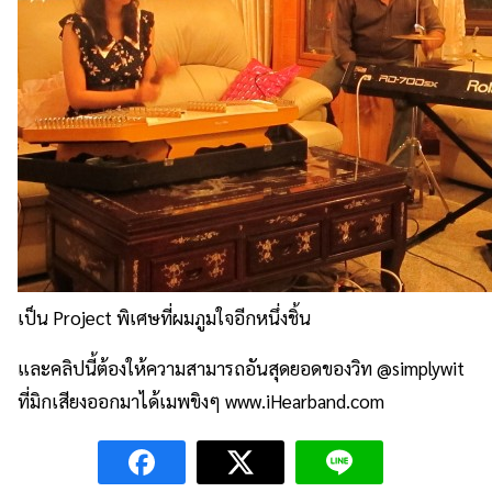
เป็น Project พิเศษที่ผมภูมใจอีกหนึ่งชิ้น
และคลิปนี้ต้องให้ความสามารถอันสุดยอดของวิท @simplywit
ที่มิกเสียงออกมาได้เมพขิงๆ www.iHearband.com