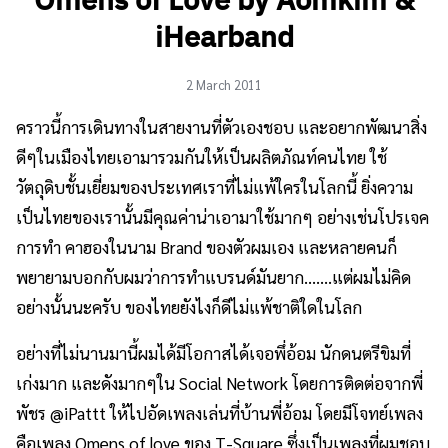
Omens of Love by Aomkim &
iHearband
2 March 2011
คราวนี้การเดินทางในสายงานที่ตัวเองชอบ และอยากพัฒนาสิ่ง
ดีๆในเมืองไทยเอามารวมกันให้เป็นผลิตภัณท์คนไทย ใช้
วัตถุดิบชั้นเยี่ยมของประเทศเราที่ไม่แพ้ใครในโลกนี้ ยิ่งความ
เป็นไทยของเรานั้นมีคุณค่าน่าเอามาใช้มากๆ อย่างเช่นโปรเจค
การทำ คาฮองในนาม Brand ของตัวผมเอง และหลายคนก็
พยายามบอกกับผมว่าการทำแบรนด์มันยาก…….แต่ผมไม่คิด
อย่างนั้นนะครับ ของไทยยังไงก็ดีไม่แพ้ชาติใดในโลก
อย่างที่ไม่นานมานี้ผมได้มีโอกาสได้เจอพึ่อ้อม นักดนตรีขิมที่
เก่งมาก และดังมากๆใน Social Network โดยการติดต่อจากพี่
พัชร @iPattt ให้ไปอัดเพลงเล่นที่บ้านพี่อ้อม โดยมีโจทย์เพลง
คือเพลง Omens of love ของ T-Square ซึ่งเป็นเพลงที่ผมชอบ