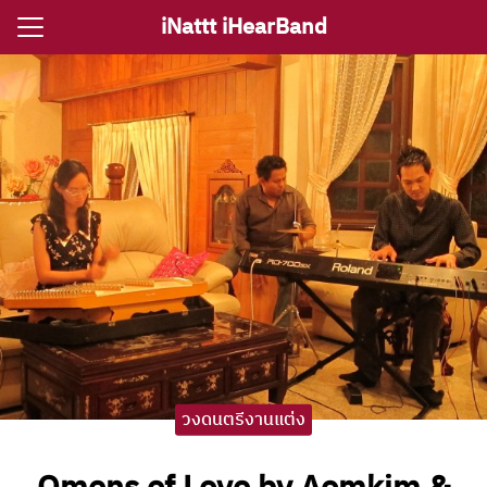
Skip
iNattt iHearBand
to
Search
content
for:
e
ตรีงานแต่ง
รีงานเลี้ยง
กจราคาวงดนตรี
ติ ไอนัท The Voice
ct iNattt
วงดนตรีงานแต่ง