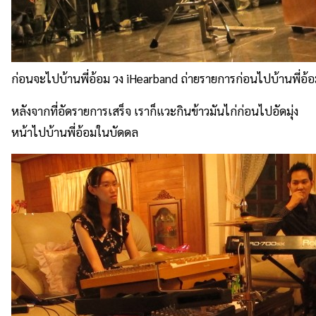
ก่อนจะไปบ้านพี่อ้อม วง iHearband ถ่ายรายการก่อนไปบ้านพี่อ้
หลังจากที่อัดรายการเสร็จ เราก็แวะกินข้าวมันไก่ก่อนไปอัดมุ่ง
หน้าไปบ้านพี่อ้อมในบัดดล