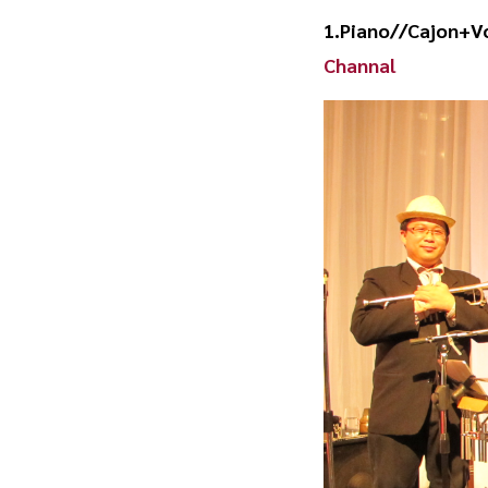
1.Piano//Cajon+Vo
Channal