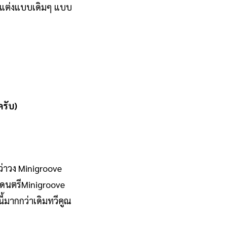
านแต่งแบบเดิมๆ แบบ
ครับ)
กว่าวง Minigroove
วงดนตรีMinigroove
ี้มากกว่าเดิมทวีคูณ