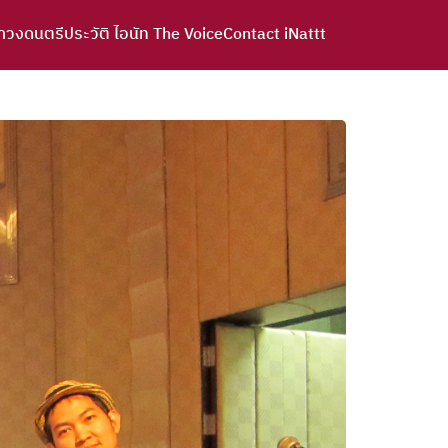
าวงดนตรี
ประวัติ ไอนัท The Voice
Contact iNattt