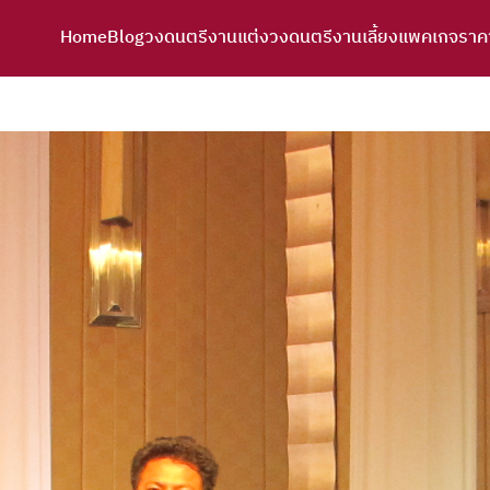
Home
Blog
วงดนตรีงานแต่ง
วงดนตรีงานเลี้ยง
แพคเกจราค
arch
r: