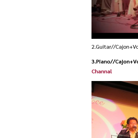
2.Guitar//Cajon+V
3.Piano//Cajon+
Channal