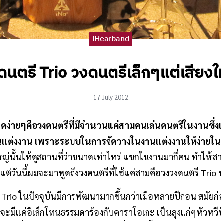
iHearband
ดนตรี Trio วงดนตรีเล็กๆแต่เสียงใ
17 July 2012
ดง่ายๆคือวงดนตรีที่มีจำนวนแค่สามคนเล่นดนตรีในงานซึ่งเป
นแต่งงาน เพราะระบบในการจัดวางในงานแต่งงานให้ง่ายใน
หญ่นั้นให้ดูสถานที่ว่าขนาดเท่าไหร่ แขกในงานมากี่คน ทำให
่วันนี้ผมจะมาพูดถึงวงดนตรีที่ใช้แค่สามคือวงวงดนตรี Trio น
Trio ในปัจจุบันมีการพัฒนามากขึ้นกว่าเมื่อหลายปีก่อน สมัยก่อน
ะมีแค่อิเล็กโทนธรรมดาร้องกับคาราโอเกะ เป็นลุงแก่ๆหัวหวีปั