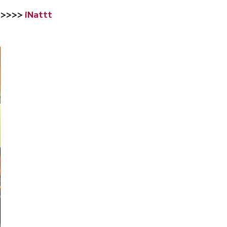
 >>>>>
iNattt