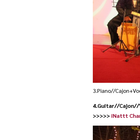
3.Piano//Cajon+Vo
4.Guitar//Cajon/
>>>>>
iNattt Cha