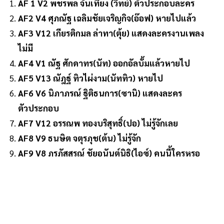
AF 1 V2 พชรพล จั่นเที่ยง (วิทย์) ตัวประกอบละคร
AF2 V4 ศุภณัฐ เฉลิมชัยเจริญกิจ(อ๊อฟ) หายไปแล้ว
AF3 V12 เกียรติกมล ล่าทา(ตุ้ย) แสดงละครงานเพลง
ไม่มี
AF4 V1 ณัฐ ศักดาทร(นัท) ออกอัลบั้มแล้วหายไป
AF5 V13 ณัฎฐ์ ทิวไผ่งาม(นัททิว) หายไป
AF6 V6 นิภาภรณ์ ฐิติธนการ(ซานิ) แสดงละคร
ตัวประกอบ
AF7 V12 อรรณพ ทองบริสุทธิ์(ปอ) ไม่รู้จักเลย
AF8 V9 ธนษิต จตุรภุช(ต้น) ไม่รู้จัก
AF9 V8 ภรภัสสรณ์ ชัยอนันต์นิธิ(ไอซ์) คนนี้ใครหรอ