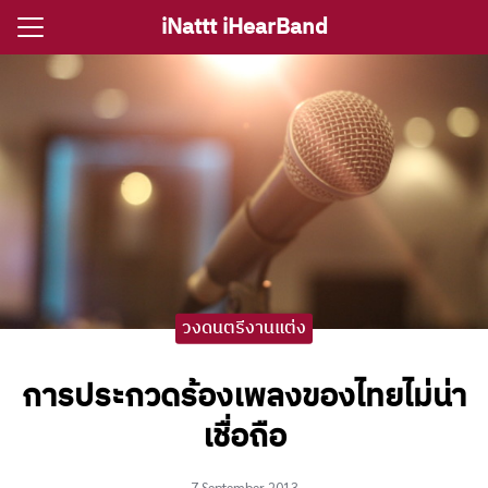
Skip
iNattt iHearBand
to
Search
content
for:
e
ตรีงานแต่ง
รีงานเลี้ยง
กจราคาวงดนตรี
วงดนตรีงานแต่ง
ติ ไอนัท The Voice
ct iNattt
การประกวดร้องเพลงของไทยไม่น่า
เชื่อถือ
7 September 2013