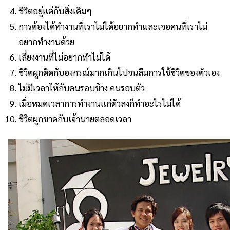
ชีวิตอยู่แต่กับสิ่งเดิมๆ
การต้องได้ทำงานที่เราไม่ได้อยากทำและเจอคนที่เราไม่
อยากทำงานด้วย
เลี่ยงงานที่ไม่อยากทำไม่ได้
ชีวิตผูกติดกับองกรณ์มากเกินไปจนลืมการใช้ชีวิตของตัวเอง
ไม่มีเวลาให้กับคนรอบข้าง คนรอบตัว
เมื่อหมดเวลาการทำงานแก่ตัวลงก็ทำอะไรไม่ได้
ชีวิตผูกขาดกับเจ้านายตลอดเวลา