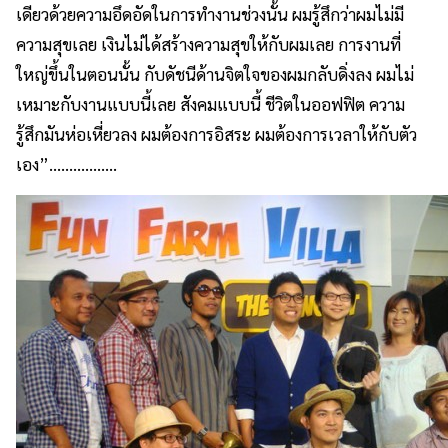
เดียวด้วยความอึดอัดในการทำงานช่วงนั้น ผมรู้สึกว่าผมไม่มี
ความสุขเลย เงินไม่ได้สร้างความสุขให้กับผมเลย การงานที่
ใหญ่ขึ้นในตอนนั้น กับดัชนีด้านจิตใจของผมกลับดิ่งลง ผมไม่
เหมาะกับงานแบบนี้เลย สังคมแบบนี้ ชีวิตในออฟฟิต ความ
รู้สึกมันห่อเหี่ยวลง ผมต้องการอิสระ ผมต้องการเวลาให้กับตัว
เอง”……………..