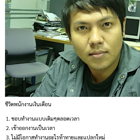
ชีวิตพนักงานเงินเดือน
ชอบทำงานแบบเดิมๆตลอดเวลา
เข้าออกงานเป็นเวลา
ไม่มีโอกาสทำงานอะไรท้าทายและแปลกใหม่