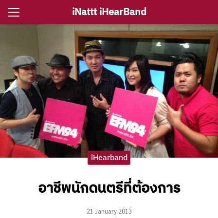
Skip
iNattt iHearBand
to
Search
content
for:
e
ตรีงานแต่ง
รีงานเลี้ยง
กจราคาวงดนตรี
ติ ไอนัท The Voice
iHearband
ct iNattt
อาชีพนักดนตรีที่ต้องการ
21 January 2013