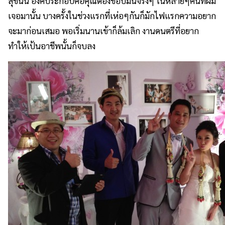
สุขนั้น องค์ประกอบคือคุณต้องชอบมันจริงๆ ในหลายๆคนที่ผม
เจอมานั้น บางครั้งในช่วงแรกที่เห่อๆกันก็มักไฟแรกความอยาก
จะมาก่อนเสมอ พอเริ่มนานเข้าก็ล้มเลิก งานดนตรีที่อยาก
ทำให้เป้นอาชีพนั้นก็จบลง