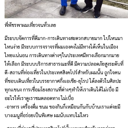
พี่พัชรพาผมเที่ยวจนทั่วเลย
มีระบบจัดการที่ดีมาก-การเดินทางสะดวกสบายมาก ไปไหนมา
ไหนง่าย มีระบบการจราจรที่ผมเองคงไม่มี
ทางได้เห็นในเมือง
ไทยแน่นอน การเดินทางต่างๆในประเทศมี
ทางเลือกมากมาย
ให้เลือก มีระบบบริการสาธารณะที่ดี มีความปลอดภัยสูงระดับที่
ดี-สถานที่ท่องเที่ยวในประเทศสิ
งคโปร์สำหรับผมนั้น ถูกใจคน
ที่ชอบเดินเที่
ยวในบรรยากาศกึ่งเอเชีย-ยุโรป ได้ลงตัวในศิลปะ
ทุกแขนง การเชื่อมโยงสถานที่ต่างๆทำให้
เราเดินได้ไม่เบื่อ มี
อะไรให้เราดูเราชมตลอดทาง ไม่เบื่อ
-อาหาร เครื่องดื่ม ขนม ของกินก็เหมือนกันกับบ้านเราแต่
จะมี
บางเมนูที่อร่อยเป็นพิเศษ ผมนับแทบไม่ไหว