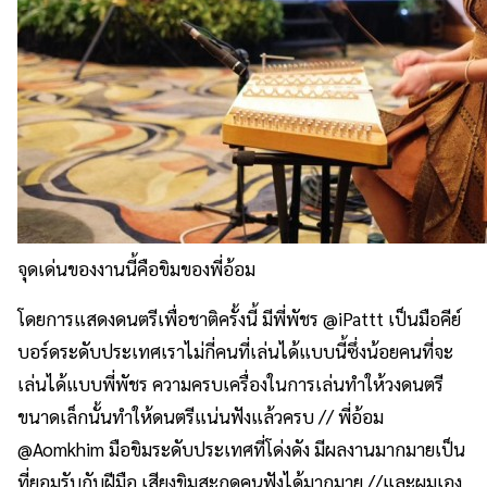
จุดเด่นของงานนี้คือขิมของพี่อ้อม
โดยการแสดงดนตรีเพื่อชาติครั้
งนี้ มีพี่พัชร @iPattt เป็นมือคีย์
บอร์ดระดั
บประเทศเราไม่กี่คนที่เล่นได้
แบบนี้ซึ่งน้อยคนที่จะ
เล่นได้
แบบพี่พัชร ความครบเครื่องในการเล่นทำให้
วงดนตรี
ขนาดเล็กนั้นทำให้ดนตรี
แน่นฟังแล้วครบ // พี่อ้อม
@Aomkhim มือขิมระดับประเทศที่โด่งดัง มีผลงานมากมายเป็น
ที่ยอมรับกั
บฝีมือ เสียงขิมสะกดคนฟังได้มากมาย //และผมเอง