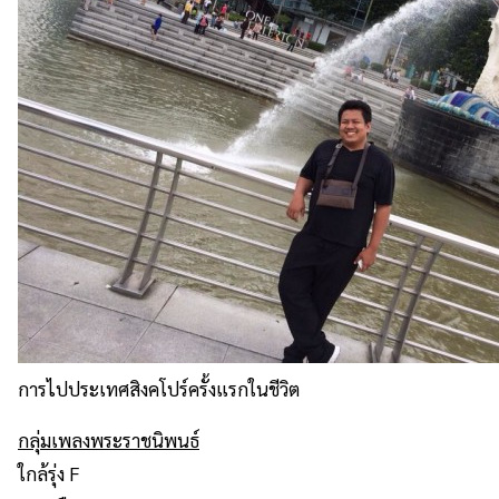
การไปประเทศสิงคโปร์ครั้งแรกในชีวิต
กลุ่มเพลงพระราชนิพนธ์
ใกล้รุ่ง F