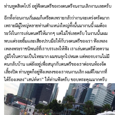
ท่านทูตสิงคโปร์ อยู่ฟังดนตรีของวงดนตรีจนงานเลิกงานเลยครับ
อีกทั้งก่อนงานเริ่มผมก็เครียดเพราะกลัวว่างานจะเคร่งครัดมาก
เพราะมีผู้ใหญ่หลายท่านตำแหน่งใหญ่ทั้งนั้นมางานนี้ ผมต้อง
ระวังในการเล่นดนตรีให้มากๆ แต่ไม่ใช่เลยครับ ในงานนั้นผม
พบแต่รอยยิ้มและเสียงปรบมือให้กับวงดนตรีของเรา ฟังเพลง
เพลงพระราชนิพนธ์ที่เราบรรเลงให้ฟัง เราเล่นดนตรีด้วยความ
ภูมิใจในความเป็นไทยมาก ผมขนลุกไปหมด แต่พอจบงานไม่มี
คนกลับบ้าน แต่ยังอยู่เพื่อสนุกกับดนตรีของเราต่อจนห้องจัด
เลี้ยงปิด ท่านทูตก็อยู่ฟังเพลงของเราจนงานเลิก ผมดีใจมากที่
ได้ร้องเพลง”เสน่ท์หา” ให้ท่านฟังครับ ขอบพระคุณมากครับ