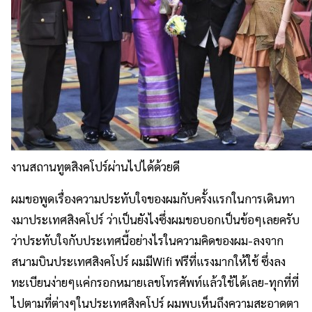
งานสถานทูตสิงคโปร์ผ่านไปได้ด้วยดี
ผมขอพูดเรื่องความประทั
บใจของผมกับครั้งแรกในการเดิ
นทา
งมาประเทศสิงคโปร์ ว่าเป็นยังไงซึ่งผมขอบอกเป็นข้
อๆเลยครับ
ว่าประทับใจกั
บประเทศนี้อย่างไรในความคิ
ดของผม-ลงจาก
สนามบินประเทศสิงคโปร์ ผมมีWifi ฟรีที่แรงมากให้ใช้ ซึ่งลง
ทะเบียนง่ายๆแค่
กรอกหมายเลขโทรศัพท์แล้วใช้ได้
เลย-ทุกที่ที่
ไปตามที่ต่
างๆในประเทศสิงคโปร์ ผมพบเห็นถึงความสะอาดตา