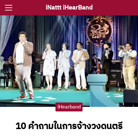
Skip
iNattt iHearBand
to
Search
content
for:
e
ตรีงานแต่ง
รีงานเลี้ยง
กจราคาวงดนตรี
ติ ไอนัท The Voice
iHearband
ct iNattt
10 คำถามในการจ้างวงดนตรี