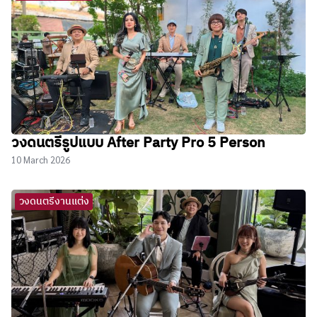
m
i
r
E
s
c
o
วงดนตรีรูปแบบ After Party Pro 5 Person
r
10 March 2026
t
B
วงดนตรีงานแต่ง
a
y
a
n