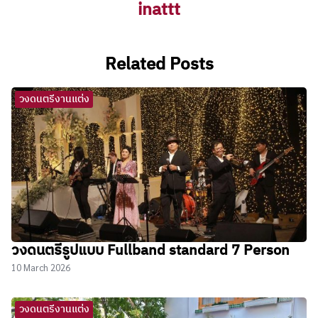
inattt
o
r
t
Related Posts
B
u
วงดนตรีงานแต่ง
c
a
E
s
c
o
r
วงดนตรีรูปแบบ Fullband standard 7 Person
t
10 March 2026
İ
z
วงดนตรีงานแต่ง