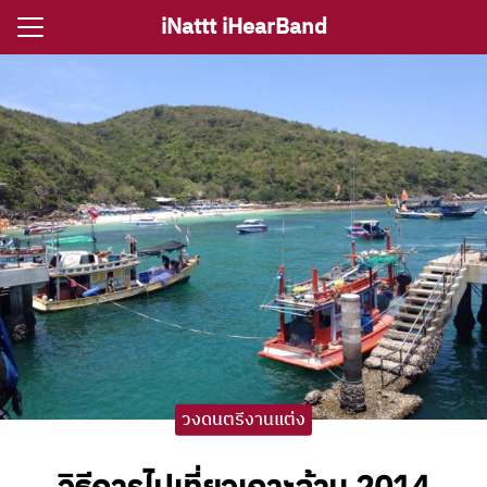
Skip
iNattt iHearBand
to
Search
content
for:
e
ตรีงานแต่ง
รีงานเลี้ยง
กจราคาวงดนตรี
ติ ไอนัท The Voice
ct iNattt
วงดนตรีงานแต่ง