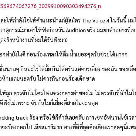
ละให้กำลังใจให้คำแนะนำแก่ผู้สมัคร The Voice 4 ในวันนี้ ผ
เกตุการณ์มาเล่าให้ฟังก่อนวัน Audition จริง ผมยกตัวอย่างที่เ
มูลจริงหน้างานที่ผมได้รับฟังมา)
่ออกทำยังไงดี ก่อนร้องเพลงให้ดื่มน้ำเยอะๆครับช่วยได้มากๆ
ชั่นนานๆ กินอะไรได้มั้ย กินได้ครับแต่ควรเลี่ยง ของมัน ของเผ
ขอห้ามเลยนะครับ ไม่ควรกินก่อนร้องเด็ดขาด
ให้ถูก ควรจับไมโครโฟนตรงกลางลำของไม ไม่ควรจับที่หัวไมโ
ังไม่เพราะ จับก้นไมก็เสี่ยงที่สายไมจะหลุด
Backing track ร้อง หรือใช้กีต้าร์เลยครับ การเซทอัฟนานใช้เ
เราจะร้องออกไป เสียสมาธิมาก ทางที่ดีที่สุดคือเสียงเราสดๆนี่แ