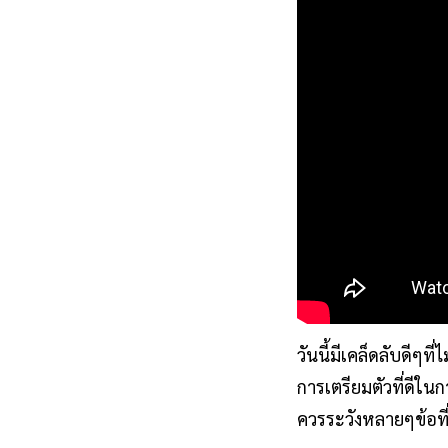
วันนี้มีเคล็ดลับดีๆท
การเตรียมตัวที่ดีใน
ควรระวังหลายๆข้อท