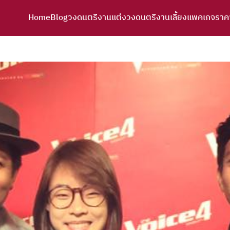
Home
Blog
วงดนตรีงานแต่ง
วงดนตรีงานเลี้ยง
แพคเกจราค
arch
r: