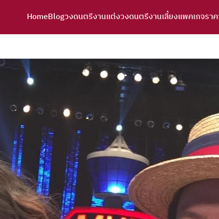
Home
Blog
วงดนตรีงานแต่ง
วงดนตรีงานเลี้ยง
แพคเกจราค
arch
r: