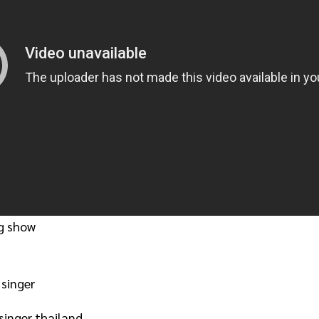
g show
singer
singer thailand