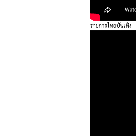
n
t
a
รายการไทยบันเทิง
l
y
a
A
n
P
=
k
e
&
a
n
#
r
d
8
a
i
e
k
B
w