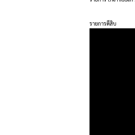
Yakası
Escort
รายการตีสิบ
Anadolu
Yakası
Escort
Anadolu
Yakası
Escort
Bayan
İstanbul
Escort
a