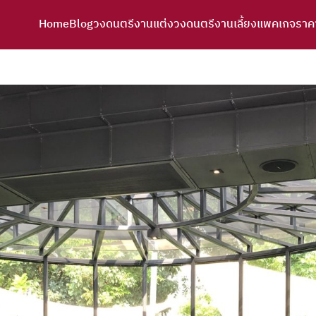
Home
Blog
วงดนตรีงานแต่ง
วงดนตรีงานเลี้ยง
แพคเกจราค
arch
r: