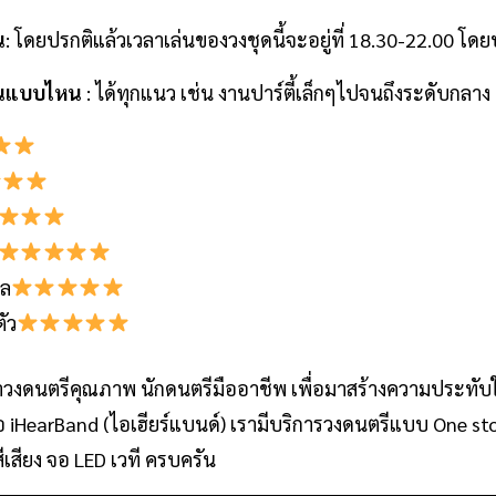
น
: โดยปรกติแล้วเวลาเล่นของวงชุดนี้จะอยู่ที่ 18.30-22.00 โ
งานแบบไหน
: ได้ทุกแนว เช่น งานปาร์ตี้เล็กๆไปจนถึงระดับกลาง
เล
ัว
วงดนตรีคุณภาพ นักดนตรีมืออาชีพ เพื่อมาสร้างความประทับ
อ iHearBand (ไอเฮียร์แบนด์) เรามีบริการวงดนตรีแบบ One s
สีเสียง จอ LED เวที ครบครัน