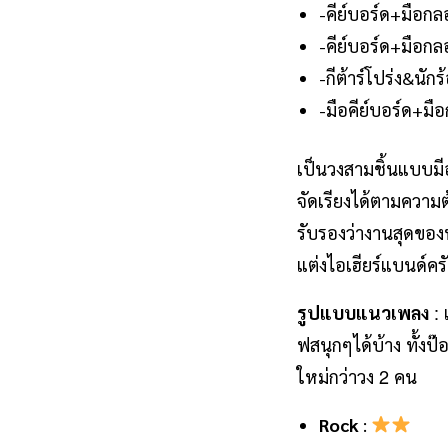
-คีย์บอร์ด+มือกล
-คีย์บอร์ด+มือกล
-กีต้าร์โปร่ง&นัก
-มือคีย์บอร์ด+มื
เป็นวงสามชิ้นแบบมีอ
จัดเรียงได้ตามความ
รับรองว่างานสุดขอ
แต่งไอเฮียร์แบนด์ค
:
รูปแบบแนวเพลง
ฟสนุกๆได้บ้าง
ทั้งป๊
2
ใหม่กว่าวง
คน
Rock
: