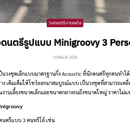
วงดนตรีงานแต่ง
ดนตรีรูปแบบ Minigroovy 3 Per
10 March 2026
็นวงชุดเล็กแบบมาตรฐานกึ่ง Acoustic ที่นักดนตรีทุกคนทำได้
าง เติมเต็มให้โชว์ออกมาสมบูรณ์แบบ เป็นวงชุดที่สามารถเคลื่อน
ยมในงานเลี้ยงขนาดเล็กและขนาดกลางจนถึงขนาดใหญ่ ราคาไม่แ
inigroovy
ดนตรีแบบ 3 คนทริโอ้ เช่น