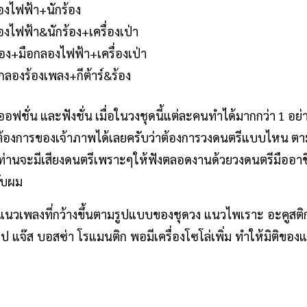
องไฟฟ้า+นักร้อง
องไฟฟ้า&นักร้อง+เครื่องเป่า
ร้อง+มือกลองไฟฟ้า+เครื่องเป่า
อกลองร้องเพลง+กีต้าร์&ร้อง
อฟชั่น และฟังชั่น เมื่อในวงชุดนี้แต่ละคนทำได้มากกว่า 1 อย่
ต้องการของเจ้าภาพได้เลยครับว่าต้องการวงดนตรีแบบไหน ตา
งท่านจะมีเสียงดนตรีเพราะๆให้ฟังตลอดงานด้วยวงดนตรีมืออ
รับผม
แนวเพลงที่กว้างขึ้นตามรูปแบบของชุดวง
แนวไพเราะ
อะคูสต
อป
แจ๊ส
บอสซ่า
โรแมนติก
พอมีเครื่องโซโล่เพิ่ม
ทำให้มิติของ