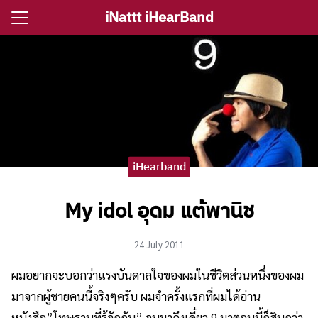
Skip
iNattt iHearBand
to
Search
content
for:
e
ตรีงานแต่ง
iHearband
รีงานเลี้ยง
กจราคาวงดนตรี
My idol อุดม แต้พานิช
ติ ไอนัท The Voice
ct iNattt
24 July 2011
ผมอยากจะบอกว่าแรงบันดาลใจของผมในชีวิตส่วนหนึ่งของผม
มาจากผู้ชายคนนี้จริงๆครับ ผมจำครั้งแรกที่ผมได้อ่าน
หนังสือ”โทษฐานที่รู้จักกัน” จนมาถึงเดี๋ยว 9 มาตอนนี้ก็สิบกว่า