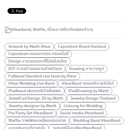
iHearband
,
Waffle
,
เรื่องราวเกี่ยวกับเพลงต่างๆ
Artwork by iNattt iHear
Cajondrum Brand thailand
Cajondrum กลองคาฮอง กลองนั่งตี
Design งานออกแบบที่ไม่เหมือนใคร
DIY การสร้างผลงานด้วยตัวเอง
Drawing การวาดรูป
Fullband Standard real team by iHear
iHear Wedding Live Band
iHearBand วงดนตรีงานอีเว้นท์
iPadband เล่นดนตรีด้วยไอแพด
iPadDrawing by iNattt
JewelCad Design 3D by iNattt
Jewelry Design Thailand
Jewelry designer by iNattt
Listsong for Wedding
Pro Party Set iHearBand
Social media iHearband
Waffle วาฟเฟิลเบลเยี่ยมแสนอร่อย
Wedding Band iHearBand
งานแต่งงานที่น่าสนใจ
วงดนตรีมืออาชีพ iHearBand