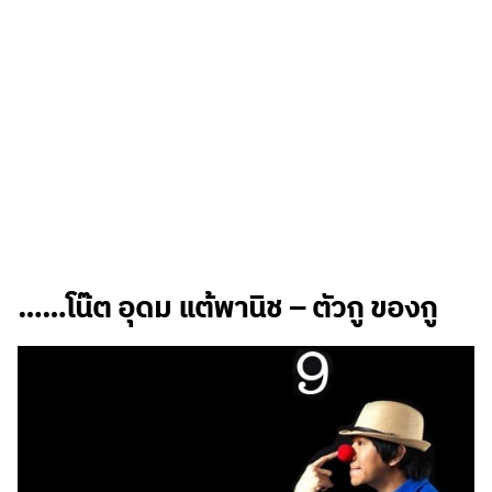
……โน๊ต อุดม แต้พานิช – ตัวกู ของกู