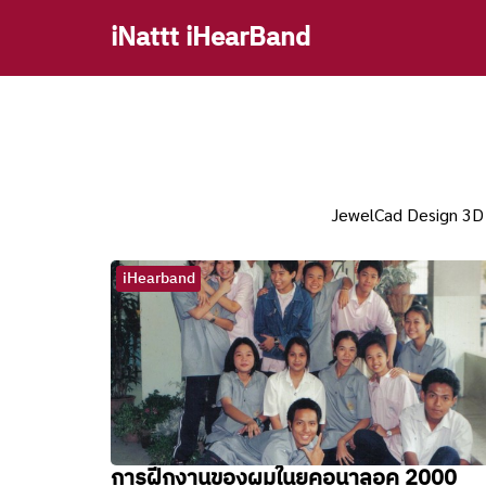
Skip
iNattt iHearBand
to
content
Se
fo
JewelCad Design 3D 
iHearband
การฝีกงานของผมในยุคอนาลอค 2000