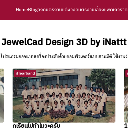
Home
Blog
วงดนตรีงานแต่ง
วงดนตรีงานเลี้ยง
แพคเกจราค
arch
r:
JewelCad Design 3D by iNattt
โปรแกรมออกแบบเครื่องประดับด้วยคอมพิวเตอร์แบบสามมิติ ใช้งานง่ายไ
iHearband
กูเรียนไปทำไมวะครับ
1